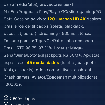
baixa/média/alta), provedores tier-1
NetEnt/Pragmatic Play/Play'n GO/Microgaming/PG
Soft. Cassino ao vivo:
120+ mesas HD 4K
dealers
brasileiros certificados (roleta, blackjack,
baccarat, poker), streaming <500ms latência.
Fortune games: Tiger/Ox/Rabbit alta demanda
Brasil, RTP 96.75-97.31%. Loteria: Mega-
Sena/Quina/Lotofácil jackpots R$ 50M+. Apostas
esportivas:
45 modalidades
(futebol, basquete,
tênis, e-sports), odds competitivas, cash-out.
Crash games: Aviator/Spaceman multiplicadores
10000x+.
2.500+ Jogos