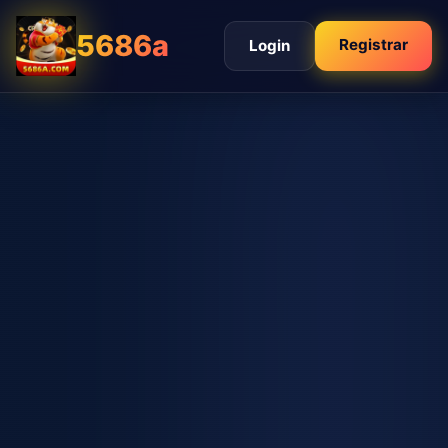
5686a
Registrar
Login